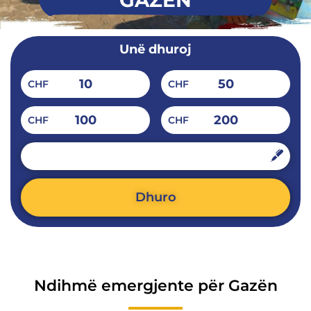
GAZËN
Unë dhuroj
10
50
CHF
CHF
100
200
CHF
CHF
CHF
Dhuro
Alternative:
Ndihmë emergjente për Gazën