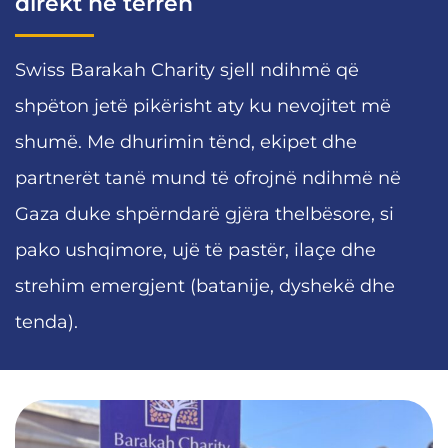
direkt në terren
Swiss Barakah Charity sjell ndihmë që
shpëton jetë pikërisht aty ku nevojitet më
shumë. Me dhurimin tënd, ekipet dhe
partnerët tanë mund të ofrojnë ndihmë në
Gaza duke shpërndarë gjëra thelbësore, si
pako ushqimore, ujë të pastër, ilaçe dhe
strehim emergjent (batanije, dyshekë dhe
tenda).