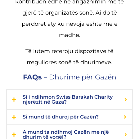
kontribuon edhe në angazhimin më të
gjerë të organizatës sonë. Ai do të
përdoret aty ku nevoja është më e
madhe.
Të lutem referoju dispozitave të
rregullores sonë të dhurimeve.
FAQs
– Dhurime për Gazën
Si i ndihmon Swiss Barakah Charity
njerëzit në Gaza?
Si mund të dhuroj për Gazën?
A mund ta ndihmoj Gazën me një
dhurim të vogël?