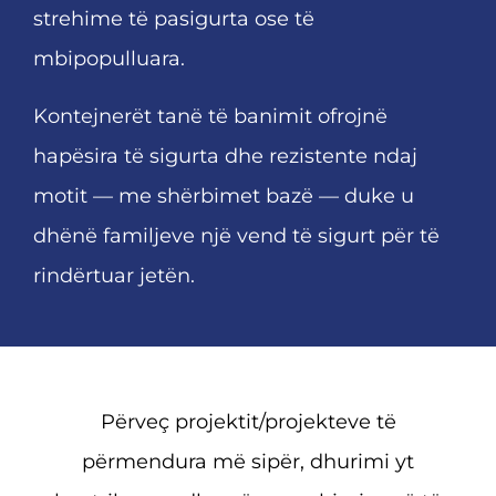
strehime të pasigurta ose të
mbipopulluara.
Kontejnerët tanë të banimit ofrojnë
hapësira të sigurta dhe rezistente ndaj
motit — me shërbimet bazë — duke u
dhënë familjeve një vend të sigurt për të
rindërtuar jetën.
Përveç projektit/projekteve të
përmendura më sipër, dhurimi yt