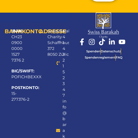
Alternative:
BANKKONTO
ADRESSE
IBAN:
Swiss Barakah
+
CH23
Charity
4
0900
Schaffhauserstrasse
1
0000
372
4
Spenden
Datenschutz
1527
8050 Zürich
3
Spendenreglement
FAQ
7376 2
2
1
BIC/SWIFT:
5
POFICHBEXXX
2
3
POSTKONTO:
4
15-
7
277376-2
in
fo
@
b
ar
a
k