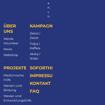
a
h.
c
h
ÜBER
KAMPAGNEN
UNS
Zekat /
Zakat
Werde
Volunteer
Fidya /
Kaffara
News
Akika /
Webshop
Nider
PROJEKTE
SOFORTHILFE
IMPRESSUM
Medizinische
Hilfe
KONTAKT
Waisen und
Bildung
FAQ
Wasser und
Entwicklungshilfe