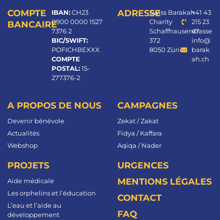
COMPTE
ADRESSE
IBAN:
CH23
Swiss Barakah
+41 43
0900 0000 1527
Charity
215 23
BANCAIRE
7376 2
Schaffhauserstrasse
47
BIC/SWIFT:
372
info@
POFICHBEXXX
8050 Zürich
barak
COMPTE
ah.ch
POSTAL:
15-
277376-2
A PROPOS DE NOUS
CAMPAGNES
Devenir bénévole
Zekat / Zakat
Actualités
Fidya / Kaffara
Webshop
Aqiqa / Nader
PROJETS
URGENCES
MENTIONS LÉGALES
Aide médicale
Les orphelins et l’éducation
CONTACT
L’eau et l’aide au
FAQ
développement