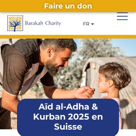
Faire un don
DE
EN
Alternative:
FR
IT
Aïd al-Adha &
Kurban 2025 en
Suisse