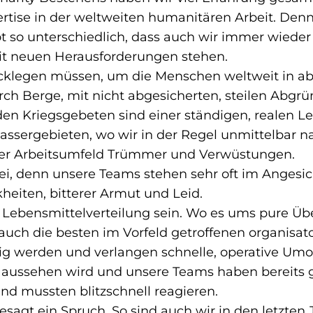
ertise in der weltweiten humanitären Arbeit. Den
so unterschiedlich, dass auch wir immer wieder
it neuen Herausforderungen stehen.
rücklegen müssen, um die Menschen weltweit in 
rch Berge, mit nicht abgesicherten, steilen Abgrü
n Kriegsgebeten sind einer ständigen, realen L
assergebieten, wo wir in der Regel unmittelbar n
nser Arbeitsumfeld Trümmer und Verwüstungen.
i, denn unsere Teams stehen sehr oft im Angesic
kheiten, bitterer Armut und Leid.
 Lebensmittelverteilung sein. Wo es ums pure Üb
uch die besten im Vorfeld getroffenen organisat
 werden und verlangen schnelle, operative Umor
t aussehen wird und unsere Teams haben bereits 
und mussten blitzschnell reagieren.
agt ein Spruch. So sind auch wir in den letzten