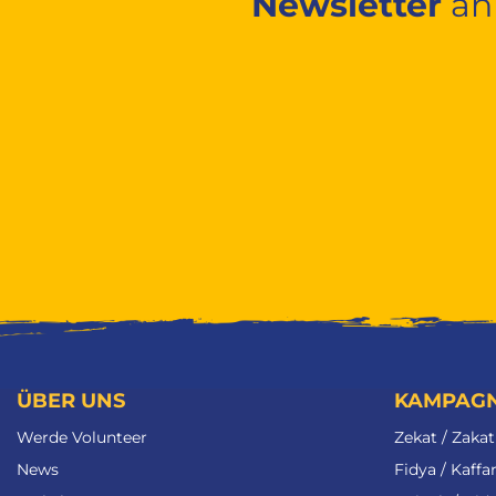
Newsletter
an
ÜBER UNS
KAMPAG
Werde Volunteer
Zekat / Zakat
News
Fidya / Kaffa