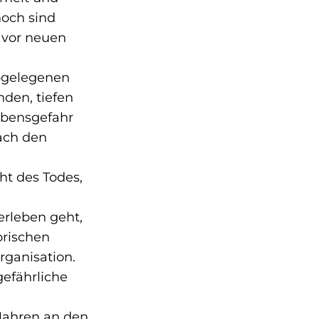
noch sind
 vor neuen
abgelegenen
nden, tiefen
ebensgefahr
ach den
ht des Todes,
erleben geht,
orischen
ganisation.
gefährliche
 Jahren an den