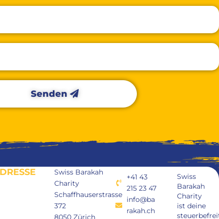
Senden
DRESSE
Swiss Barakah
Swiss
+41 43
Charity
Barakah
215 23 47
Schaffhauserstrasse
Charity
info@ba
372
ist deine
rakah.ch
steuerbefrei
8050 Zürich