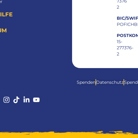
7376
er
2
ILFE
BIC/SWIF
POFICHB
UM
POSTKON
15-
277376-
2
Spenden
Datenschutz
Spend