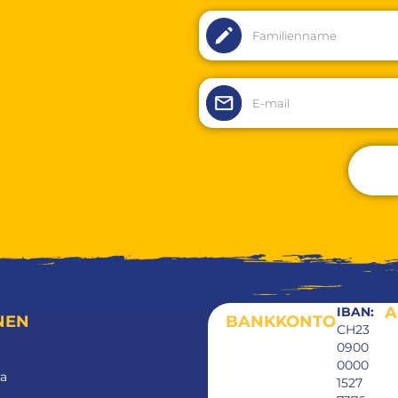
Alternative:
A
IBAN:
NEN
BANKKONTO
CH23
0900
0000
ra
1527