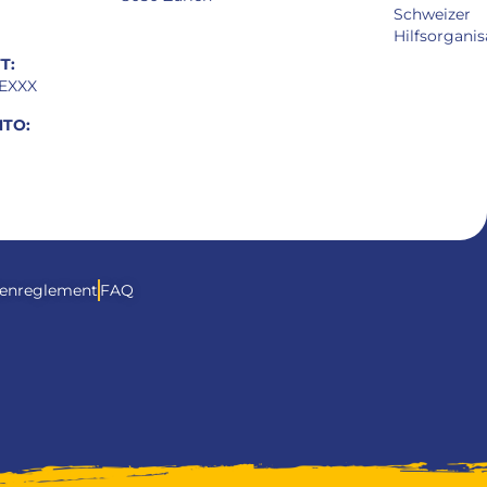
Schweizer
Hilfsorganis
T:
EXXX
TO:
enreglement
FAQ