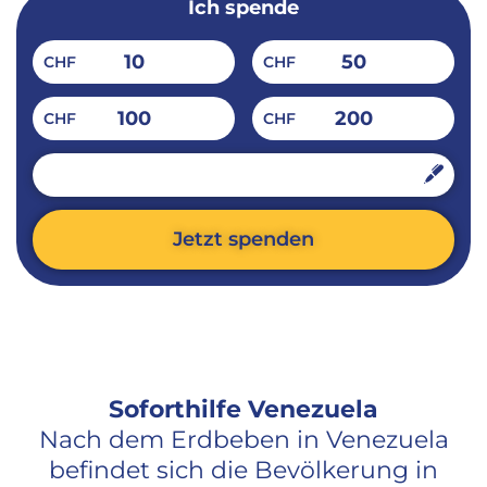
Ich spende
10
50
CHF
CHF
100
200
CHF
CHF
CHF
Jetzt spenden
Alternative:
Soforthilfe Venezuela​
Nach dem Erdbeben in Venezuela
befindet sich die Bevölkerung in