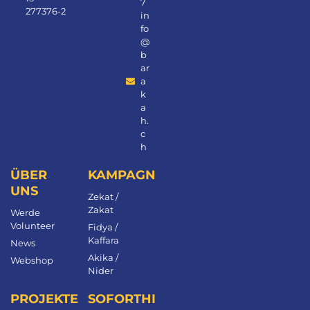
7
277376-2
in
fo
@
b
ar
a
k
a
h.
c
h
ÜBER
KAMPAGNEN
UNS
Zekat /
Zakat
Werde
Volunteer
Fidya /
Kaffara
News
Akika /
Webshop
Nider
PROJEKTE
SOFORTHILFE