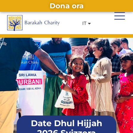
Dona ora
DE
EN
Alternative:
IT
FR
Date Dhul Hijjah