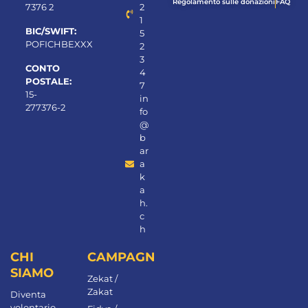
Regolamento sulle donazioni
FAQ
7376 2
2
1
BIC/SWIFT:
5
POFICHBEXXX
2
3
CONTO
4
POSTALE:
7
15-
in
277376-2
fo
@
b
ar
a
k
a
h.
c
h
CHI
CAMPAGNE
SIAMO
Zekat /
Zakat
Diventa
volontario