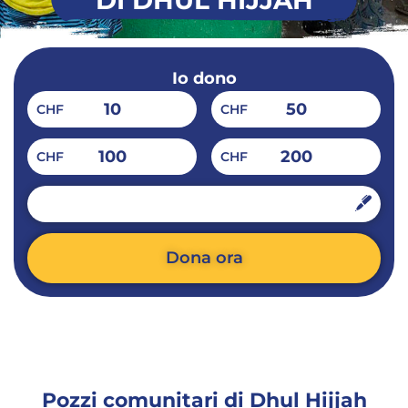
DI DHUL HIJJAH
Io dono
10
50
CHF
CHF
100
200
CHF
CHF
CHF
Dona ora
Alternative:
Pozzi comunitari di Dhul Hijjah