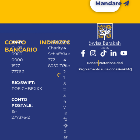
Mandare
Alternative:
CONTO
INDIRIZZO
IBAN:
Swiss Barakah
+
CH23
Charity
4
BANCARIO
0900
Schaffhauserstrasse
1
0000
372
4
Donare
Protezione dati​
1527
8050 Zürich
3
Regolamento sulle donazioni
FAQ
7376 2
2
1
BIC/SWIFT:
5
POFICHBEXXX
2
3
CONTO
4
POSTALE:
7
15-
in
277376-2
fo
@
b
ar