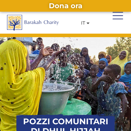
Dona ora
DE
EN
Alternative:
IT
FR
POZZI COMUNITARI