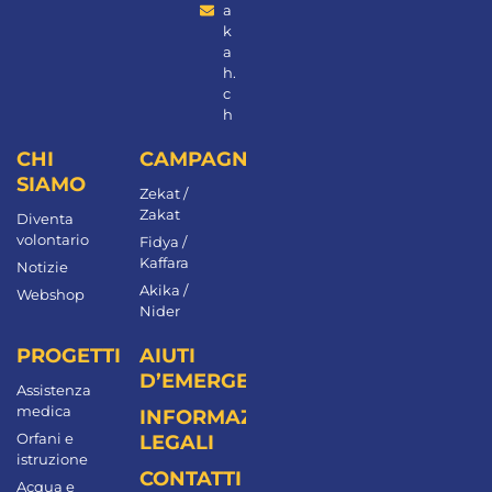
a
k
a
h.
c
h
CHI
CAMPAGNE
SIAMO
Zekat /
Zakat
Diventa
volontario
Fidya /
Kaffara
Notizie
Akika /
Webshop
Nider
PROGETTI
AIUTI
D’EMERGENZA
Assistenza
medica
INFORMAZIONI
Orfani e
LEGALI
istruzione
CONTATTI
Acqua e