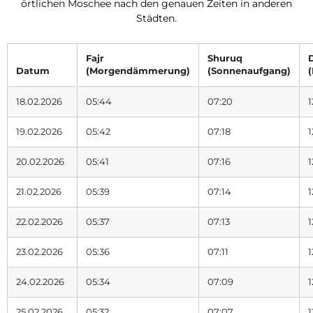
örtlichen Moschee nach den genauen Zeiten in anderen
Städten.
Fajr
Shuruq
Datum
(Morgendämmerung)
(Sonnenaufgang)
18.02.2026
05:44
07:20
1
19.02.2026
05:42
07:18
1
20.02.2026
05:41
07:16
1
21.02.2026
05:39
07:14
1
22.02.2026
05:37
07:13
1
23.02.2026
05:36
07:11
1
24.02.2026
05:34
07:09
1
25.02.2026
05:32
07:07
1