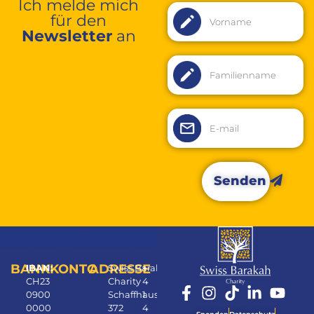
Ich melde mich
für den
Newsletter
an
Senden
Alternative:
BANKKONTO
ADRESSE
IBAN:
Swiss Barakah
+
CH23
Charity
4
0900
Schaffhauserstrasse
1
0000
372
4