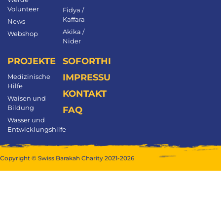
Volunteer
Fidya /
Kaffara
News
Akika /
Webshop
Nider
PROJEKTE
SOFORTHILFE
IMPRESSUM
Medizinische
Hilfe
KONTAKT
Waisen und
Bildung
FAQ
Wasser und
Entwicklungshilfe
Copyright © Swiss Barakah Charity 2021-2026