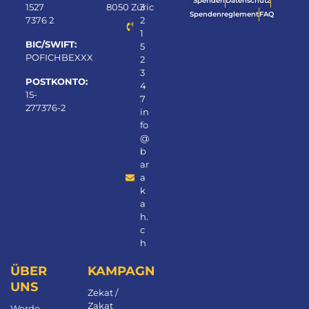
Spenden
Datenschutz
1527
8050 Zürich
3
Spendenreglement
FAQ
7376 2
2
1
BIC/SWIFT:
5
POFICHBEXXX
2
3
POSTKONTO:
4
15-
7
277376-2
in
fo
@
b
ar
a
k
a
h.
c
h
ÜBER
KAMPAGNEN
UNS
Zekat /
Zakat
Werde