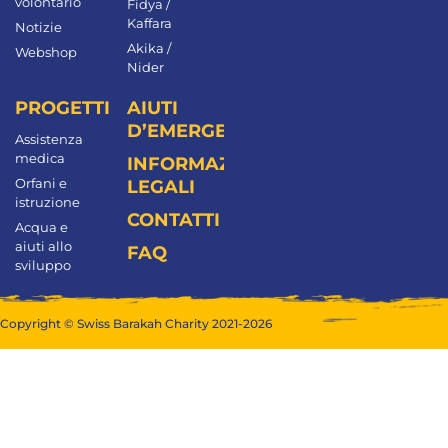
volontario
Fidya /
Kaffara
Notizie
Akika /
Webshop
Nider
PROGETTI
AIUTI
D’EMERGENZA
Assistenza
medica
INFORMAZIONI
Orfani e
LEGALI
istruzione
CONTATTI
Acqua e
aiuti allo
FAQ
sviluppo
Copyright © Swiss Barakah Charity 2021-2026