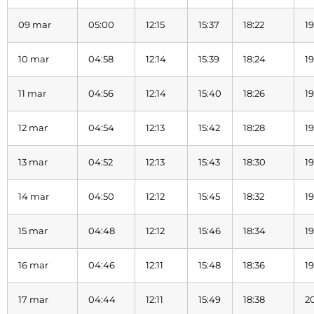
09 mar
05:00
12:15
15:37
18:22
19
10 mar
04:58
12:14
15:39
18:24
19
11 mar
04:56
12:14
15:40
18:26
1
12 mar
04:54
12:13
15:42
18:28
19
13 mar
04:52
12:13
15:43
18:30
19
14 mar
04:50
12:12
15:45
18:32
19
15 mar
04:48
12:12
15:46
18:34
19
16 mar
04:46
12:11
15:48
18:36
19
17 mar
04:44
12:11
15:49
18:38
2