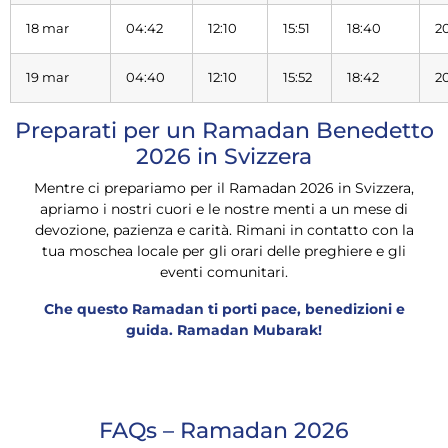
18 mar
04:42
12:10
15:51
18:40
2
19 mar
04:40
12:10
15:52
18:42
2
Preparati per un Ramadan Benedetto
2026 in Svizzera
Mentre ci prepariamo per il Ramadan 2026 in Svizzera,
apriamo i nostri cuori e le nostre menti a un mese di
devozione, pazienza e carità. Rimani in contatto con la
tua moschea locale per gli orari delle preghiere e gli
eventi comunitari.
Che questo Ramadan ti porti pace, benedizioni e
guida. Ramadan Mubarak!
FAQs – Ramadan 2026