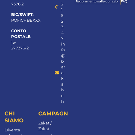
Regolamento sulle donazioni
FAQ
7376 2
2
1
BIC/SWIFT:
5
POFICHBEXXX
2
3
CONTO
4
POSTALE:
7
15-
in
277376-2
fo
@
b
ar
a
k
a
h.
c
h
CHI
CAMPAGNE
SIAMO
Zekat /
Zakat
Diventa