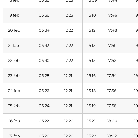
18 feb
05:38
12:23
15:09
17:44
1
19 feb
05:36
12:23
15:10
17:46
1
20 feb
05:34
12:22
15:12
17:48
19
21 feb
05:32
12:22
15:13
17:50
19
22 feb
05:30
12:22
15:15
17:52
19
23 feb
05:28
12:21
15:16
17:54
19
24 feb
05:26
12:21
15:18
17:56
19
25 feb
05:24
12:21
15:19
17:58
19
26 feb
05:22
12:20
15:21
18:00
19
27 feb
05:20
12:20
15:22
18:02
19