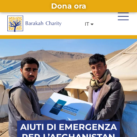
Dona ora
DE
EN
Alternative:
IT
FR
AIUTI DI EMERGENZA