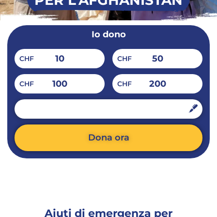
PER L’AFGHANISTAN
Io dono
10
50
CHF
CHF
100
200
CHF
CHF
CHF
Dona ora
Alternative:
Aiuti di emergenza per