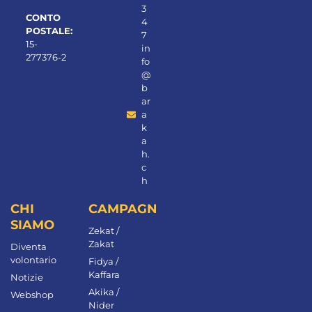
3
CONTO
4
POSTALE:
7
15-
in
277376-2
fo
@
b
ar
a
k
a
h.
c
h
CHI
CAMPAGNE
SIAMO
Zekat /
Zakat
Diventa
volontario
Fidya /
Kaffara
Notizie
Akika /
Webshop
Nider